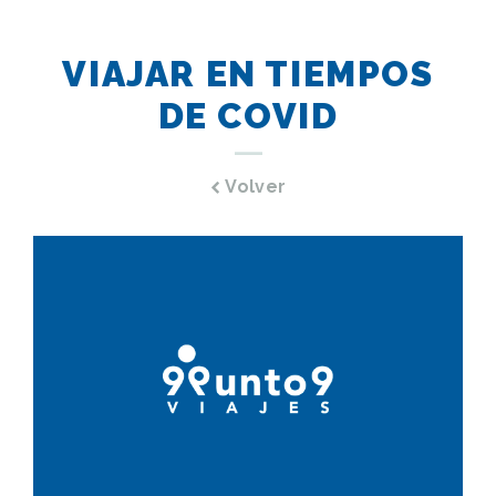
Atención:
Este
VIAJAR EN TIEMPOS
sitio
cuenta
DE COVID
con
un
sistema
Volver
de
accesibilidad.